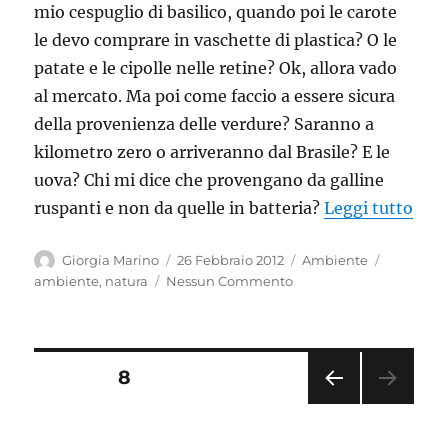
mio cespuglio di basilico, quando poi le carote
le devo comprare in vaschette di plastica? O le
patate e le cipolle nelle retine? Ok, allora vado
al mercato. Ma poi come faccio a essere sicura
della provenienza delle verdure? Saranno a
kilometro zero o arriveranno dal Brasile? E le
uova? Chi mi dice che provengano da galline
“Il 
ruspanti e non da quelle in batteria?
Leggi tutto
Autore
Pubblicato
Categorie
Tag
Giorgia Marino
26 Febbraio 2012
Ambiente
il
ambiente
,
natura
Nessun Commento
Paginazione
PAGINA
8
PAGI
degli
NA