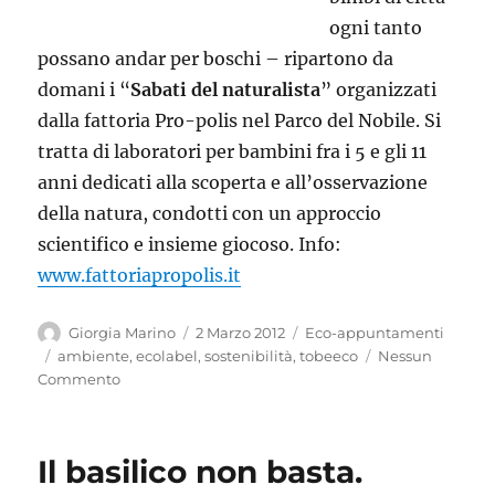
ogni tanto
possano andar per boschi – ripartono da
domani i “
Sabati del naturalista
” organizzati
dalla fattoria Pro-polis nel Parco del Nobile. Si
tratta di laboratori per bambini fra i 5 e gli 11
anni dedicati alla scoperta e all’osservazione
della natura, condotti con un approccio
scientifico e insieme giocoso. Info:
www.fattoriapropolis.it
Autore
Pubblicato
Categorie
Giorgia Marino
2 Marzo 2012
Eco-appuntamenti
il
Tag
ambiente
,
ecolabel
,
sostenibilità
,
tobeeco
Nessun
Commento
Il basilico non basta.