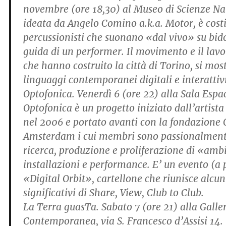
novembre (ore 18,30) al Museo di Scienze Nat
ideata da Angelo Comino a.k.a. Motor, è costi
percussionisti che suonano «dal vivo» su bido
guida di un performer. Il movimento e il lavo
che hanno costruito la città di Torino, si mos
linguaggi contemporanei digitali e interattivi
Optofonica. Venerdì 6 (ore 22) alla Sala Espa
Optofonica è un progetto iniziato dall’artist
nel 2006 e portato avanti con la fondazione 
Amsterdam i cui membri sono passionalmente
ricerca, produzione e proliferazione di «amb
installazioni e performance. E’ un evento (a
«Digital Orbit», cartellone che riunisce alc
significativi di Share, View, Club to Club.
La Terra guasTa. Sabato 7 (ore 21) alla Galler
Contemporanea, via S. Francesco d’Assisi 14