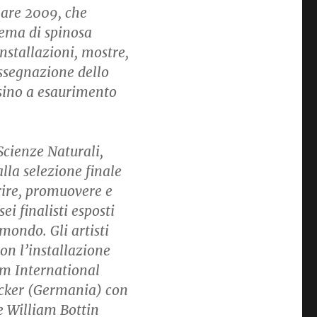
Share 2009, che
tema di spinosa
installazioni, mostre,
assegnazione dello
 sino a esaurimento
Scienze Naturali,
alla selezione finale
rire, promuovere e
sei finalisti esposti
 mondo. Gli artisti
on l’installazione
om International
cker (Germania) con
 William Bottin