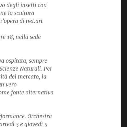
vo degli insetti con
e la scultura
’opera di net.art
re 18, nella sede
va ospitata, sempre
Scienze Naturali. Per
sità del mercato, la
un vero
ome fonte alternativa
erformance. Orchestra
tedì 3 e giovedì 5