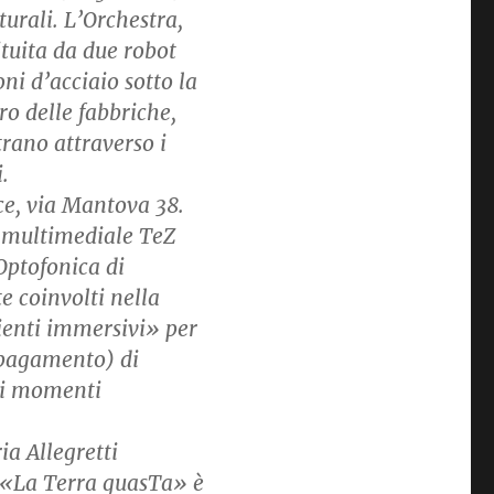
urali. L’Orchestra,
tuita da due robot
ni d’acciaio sotto la
ro delle fabbriche,
trano attraverso i
.
ce, via Mantova 38.
a multimediale TeZ
Optofonica di
 coinvolti nella
ienti immersivi» per
 pagamento) di
uni momenti
ia Allegretti
. «La Terra guasTa» è