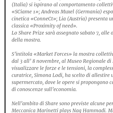
(Italia) si ispirano al comportamento colletti
«SCiame 1»; Andreas Muxel (Germania) espon
cinetica «ConneCt»; Lia (Austria) presenta un
classica «Proximity of need».
Lo Share Prize sarà assegnato sabato 7, alle o
della mostra.
S’intitola «Market Forces» la mostra colletti
dal 3 all’ 8 novembre, al Museo Regionale di 
visualizzare le forze e le tensioni, la comples
curatrice, Simona Lodi, ha scelto di allestire 
supermercato, dove le opere si propongono c
di conoscenze sull’economia.
Nell’ambito di Share sono previste alcune p
Meccanica Marinetti plays Nag Hammadi. Mar