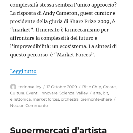
complessità stessa sembra l’unico approccio?
La risposta di Andy Cameron, guest curator e
presidente della giuria di Share Prize 2009, è
“market”. Il mercato è la meccanismo per
affrontare la complessità del futuro e
l’imprevedibilità: un ecosistema. La sintesi di
questo percorso è “Market Forces”.
“Piemonte Share Festival 2009”
Leggi tutto
Autore
Pubblicato
Categorie
torinovalley
12 Ottobre 2009
Bit e Chip
,
Creare
,
il
Tag
Cultura
,
Eventi
,
Innovare
,
Scienza
,
Valley
arte
,
bit
,
ellettonica
,
market forces
,
orchestra
,
piemonte-share
Nessun Commento
Supermercati d’artista