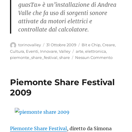
guasTa» è un’installazione di Andrea
Valle che fa uso di sorgenti sonore
attivate da motori elettrici e
controllate dal calcolatore.
Autore
Pubblicato
Categorie
torinovalley
31 Ottobre 2009
Bit e Chip
,
Creare
,
il
Tag
Cultura
,
Eventi
,
Innovare
,
Valley
arte
,
elettronica
,
piemonte_share_festival
,
share
Nessun Commento
Piemonte Share Festival
2009
Piemonte Share Festival
, diretto da Simona