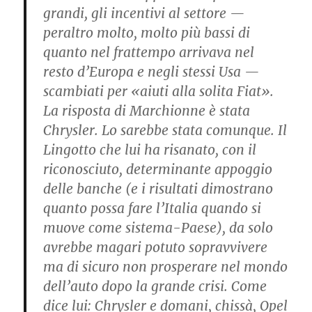
grandi, gli in­centivi al settore —
peral­tro molto, molto più bassi di
quanto nel frattempo ar­rivava nel
resto d’Europa e negli stessi Usa —
scambia­ti per «aiuti alla solita Fiat».
La risposta di Marchion­ne è stata
Chrysler. Lo sareb­be stata comunque. Il
Lin­gotto che lui ha risanato, con il
riconosciuto, deter­minante appoggio
delle banche (e i risultati dimo­strano
quanto possa fare l’Italia quando si
muove co­me sistema-Paese), da solo
avrebbe magari potuto so­pravvivere
ma di sicuro non prosperare nel mondo
dell’auto dopo la grande cri­si. Come
dice lui: Chrysler ­e domani, chissà, Opel