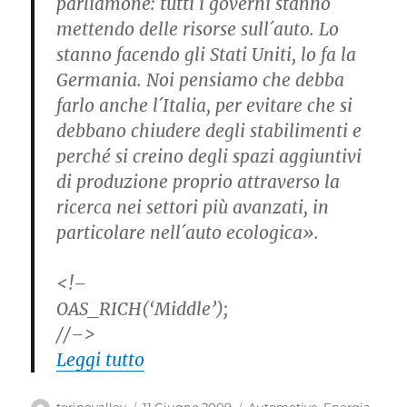
parliamone: tutti i governi stanno
mettendo delle risorse sull´auto. Lo
stanno facendo gli Stati Uniti, lo fa la
Germania. Noi pensiamo che debba
farlo anche l´Italia, per evitare che si
debbano chiudere degli stabilimenti e
perché si creino degli spazi aggiuntivi
di produzione proprio attraverso la
ricerca nei settori più avanzati, in
particolare nell´auto ecologica».
<!–
OAS_RICH(‘Middle’);
//–>
“Sulla Fiat 900 milioni per l´aut
Leggi tutto
Autore
Pubblicato
Categorie