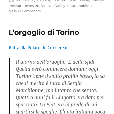
torinovalley
11 Giugno 2009
Automotive
,
Energia
,
il
Tag
Innovare
,
Investire
,
Scienza
,
Valley
automobile
Nessun Commento
L’orgoglio di Torino
Raffaella Polato du Corriere.it
Il giorno dell’orgoglio. E della sfida.
Quella però comincerà doma­ni: oggi
Torino tiene il solito profilo basso, lo sa
che il merito è tutto di Ser­gio
Marchionne, ma intan­to che serata.
Quattro anni fa il Lingotto era dato per
spacciato. La Fiat era la pre­da di cui
spartirsi le spo­glie. L’auto italiana poca