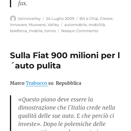
fax.
Autore
Pubblicato
Categorie
torinovalley
24 Luglio 2009
Bit e Chip
,
Creare
,
il
Tag
Innovare
,
Muoversi
,
Valley
automobile
,
mobilità
,
telefonia_mobile
,
torino
Nessun Commento
Sulla Fiat 900 milioni per l
´auto pulita
Marco
Trabucco
su Repubblica
«Questo piano deve essere la
dimostrazione che l´Italia crede nella
qualità delle sue auto. E che perciò ci
investe». Dopo le polemiche delle