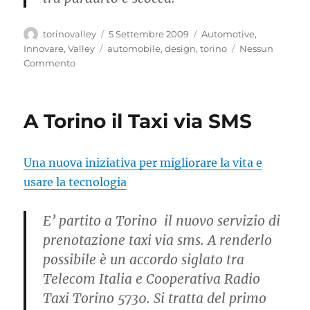
Autore
Pubblicato
Categorie
torinovalley
5 Settembre 2009
Automotive
,
il
Tag
Innovare
,
Valley
automobile
,
design
,
torino
Nessun
Commento
A Torino il Taxi via SMS
Una nuova iniziativa per migliorare la vita e
usare la tecnologia
E’ partito a Torino il nuovo servizio di
prenotazione taxi via sms. A renderlo
possibile è un accordo siglato tra
Telecom Italia e Cooperativa Radio
Taxi Torino 5730. Si tratta del primo