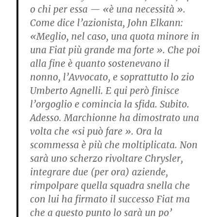
o chi per essa — «è una ne­cessità ».
Come dice l’azionista, John Elkann:
«Meglio, nel caso, una quota minore in
una Fiat più grande ma for­te ». Che poi
alla fine è quan­to sostenevano il
nonno, l’Avvocato, e soprattutto lo zio
Umberto Agnelli. E qui però finisce
l’orgoglio e co­mincia la sfida. Subito.
Adesso. Marchionne ha dimostra­to una
volta che «si può fa­re ». Ora la
scommessa è più che moltiplicata. Non
sarà uno scherzo rivoltare Chrysler,
integrare due (per ora) aziende,
rimpolpare quella squadra snella che
con lui ha firmato il succes­so Fiat ma
che a questo pun­to lo sarà un po’