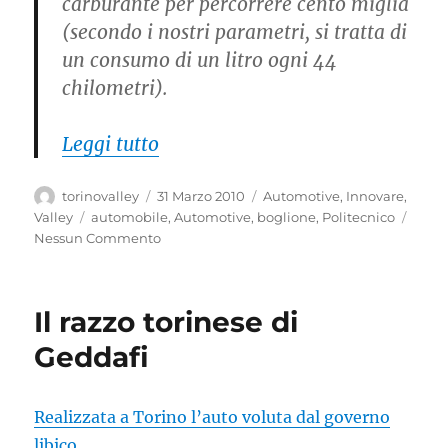
carburante per percorrere cento miglia
(secondo i nostri parametri, si tratta di
un consumo di un litro ogni 44
chilometri).
“K-Way Motus: muoversi in man
Leggi tutto
Autore
Pubblicato
Categorie
torinovalley
31 Marzo 2010
Automotive
,
Innovare
,
il
Tag
Valley
automobile
,
Automotive
,
boglione
,
Politecnico
Nessun Commento
Il razzo torinese di
Geddafi
Realizzata a Torino l’auto voluta dal governo
libico