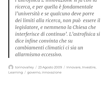
l’astrofisica L’innovazione si fa con la
ricerca, e per quella è fondamentale
l’università e se qualcuno deve porre
dei limiti alla ricerca, non può essere il
legislatore, e nemmeno la Chiesa che
interferisce di continuo’. L’astrofisica si
dice infine convinta che su
cambiamenti climatici ci sia un
allarmismo eccessivo.
Autore
Pubblicato
Categorie
torinovalley
23 Agosto 2009
Innovare
,
Investire
,
il
Tag
Learning
governo
,
innovazione