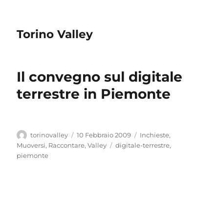
Torino Valley
Il convegno sul digitale
terrestre in Piemonte
Autore
Pubblicato
Categorie
torinovalley
10 Febbraio 2009
Inchieste
,
il
Tag
Muoversi
,
Raccontare
,
Valley
digitale-terrestre
,
piemonte