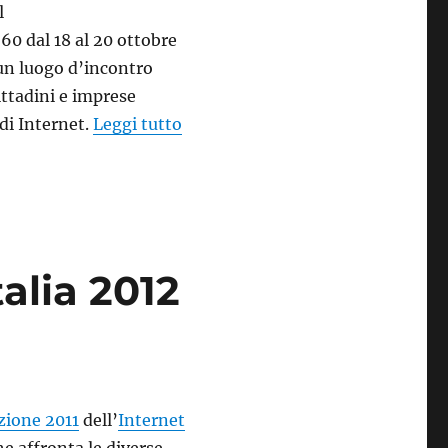
l
60 dal 18 al 20 ottobre
 un luogo d’incontro
ittadini e imprese
“La diretta della conferenza sta
 di Internet.
Leggi tutto
alia 2012
izione 2011
dell’
Internet