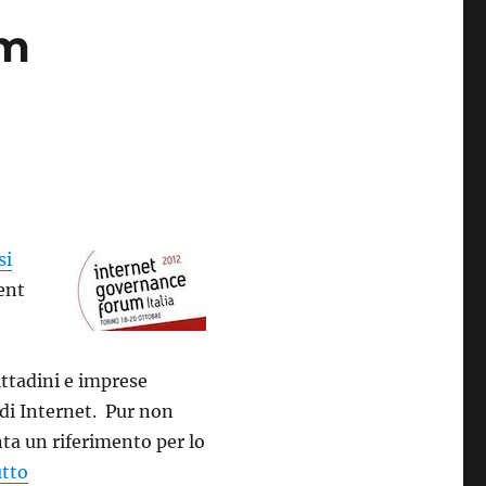
um
si
ent
ittadini e imprese
 di Internet. Pur non
ta un riferimento per lo
“La diretta streaming da Torino dell’Internet Gove
utto