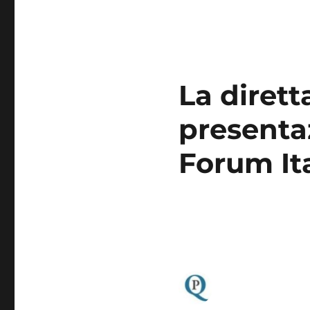
La dirett
presenta
Forum Ita