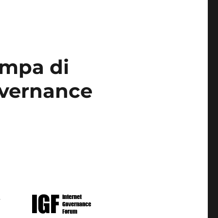
ampa di
overnance
a