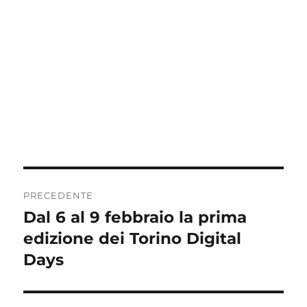
Navigazione
PRECEDENTE
articoli
Dal 6 al 9 febbraio la prima
Articolo
precedente:
edizione dei Torino Digital
Days