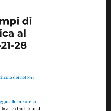
empi di
ca al
-21-28
gio alle ore ore 21
ci
icati ai tanti temi di