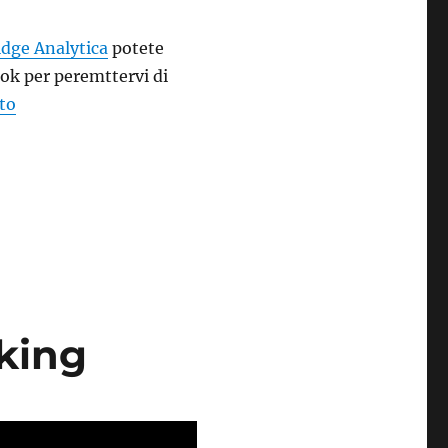
dge Analytica
potete
ok per peremttervi di
“Come capire facilmente se Cambridge Analytica ha avu
tto
cking