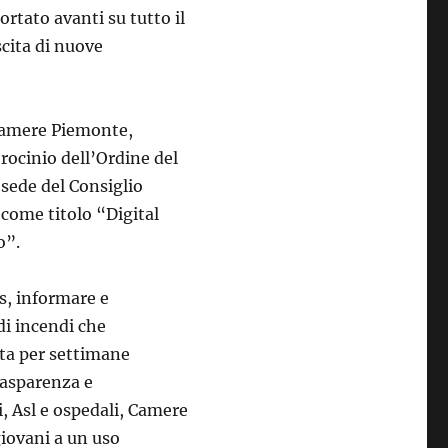
ortato avanti su tutto il
scita di nuove
camere Piemonte,
rocinio dell’Ordine del
 sede del Consiglio
 come titolo “Digital
o”.
s, informare e
i incendi che
rta per settimane
trasparenza e
i, Asl e ospedali, Camere
giovani a un uso