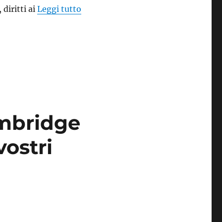
“Gli algoritmi per la libertà ai tem
 diritti ai
Leggi tutto
ambridge
vostri