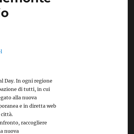
io
ial Day. In ogni regione
azione di tutti, in cui
egato alla nuova
poranea e in diretta web
 città.
onfronto, raccogliere
lla nuova