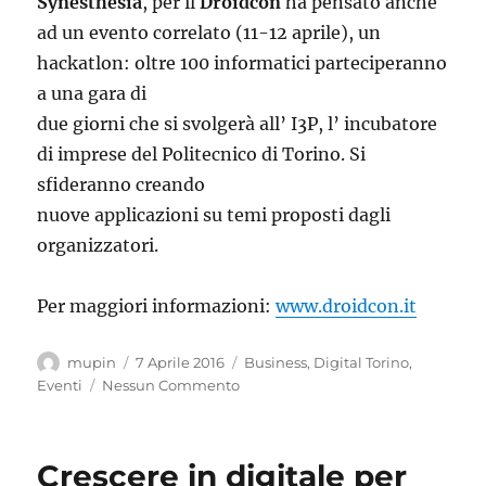
Synesthesia
, per il
Droidcon
ha pensato anche
ad un evento correlato (11-12 aprile), un
hackatlon: oltre 100 informatici parteciperanno
a una gara di
due giorni che si svolgerà all’ I3P, l’ incubatore
di imprese del Politecnico di Torino. Si
sfideranno creando
nuove applicazioni su temi proposti dagli
organizzatori.
Per maggiori informazioni:
www.droidcon.it
Autore
Pubblicato
Categorie
mupin
7 Aprile 2016
Business
,
Digital Torino
,
il
Eventi
Nessun Commento
Crescere in digitale per