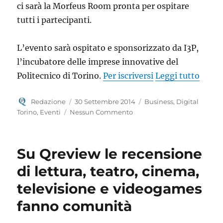
ci sarà la Morfeus Room pronta per ospitare
tutti i partecipanti.
L’evento sarà ospitato e sponsorizzato da I3P,
l’incubatore delle imprese innovative del
“Il 18
Politecnico di Torino.
Per iscriversi
Leggi tutto
Autore
Pubblicato
Categorie
Redazione
30 Settembre 2014
Business
,
Digital
il
Torino
,
Eventi
Nessun Commento
Su Qreview le recensione
di lettura, teatro, cinema,
televisione e videogames
fanno comunità