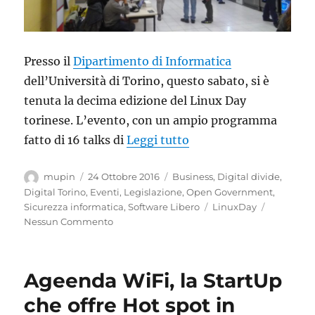
Presso il
Dipartimento di Informatica
dell’Università di Torino, questo sabato, si è
tenuta la decima edizione del Linux Day
torinese. L’evento, con un ampio programma
“Linux Day 2016 a Tori
fatto di 16 talks di
Leggi tutto
Autore
Pubblicato
Categorie
mupin
24 Ottobre 2016
Business
,
Digital divide
,
il
Digital Torino
,
Eventi
,
Legislazione
,
Open Government
,
Tag
Sicurezza informatica
,
Software Libero
LinuxDay
Nessun Commento
Ageenda WiFi, la StartUp
che offre Hot spot in