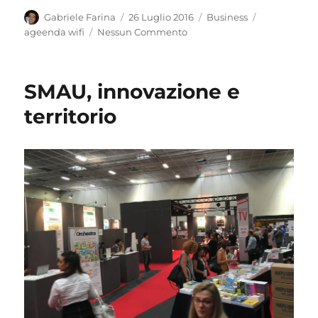
Autore
Pubblicato
Categorie
Tag
Gabriele Farina
26 Luglio 2016
Business
il
ageenda wifi
Nessun Commento
SMAU, innovazione e
territorio