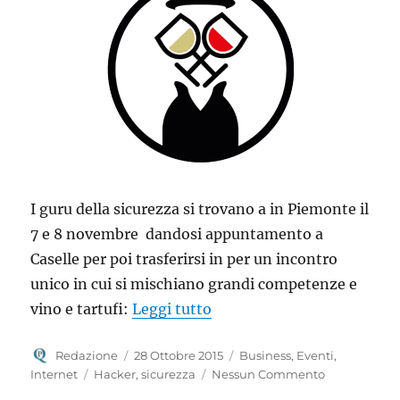
I guru della sicurezza si trovano a in Piemonte il
7 e 8 novembre dandosi appuntamento a
Caselle per poi trasferirsi in per un incontro
unico in cui si mischiano grandi competenze e
“WineHat: in Piemonte i gu
vino e tartufi:
Leggi tutto
Autore
Pubblicato
Categorie
Redazione
28 Ottobre 2015
Business
,
Eventi
,
il
Tag
Internet
Hacker
,
sicurezza
Nessun Commento