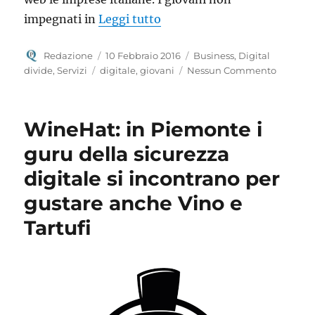
“Crescere in digitale per di
impegnati in
Leggi tutto
Autore
Pubblicato
Categorie
Redazione
10 Febbraio 2016
Business
,
Digital
il
Tag
divide
,
Servizi
digitale
,
giovani
Nessun Commento
WineHat: in Piemonte i
guru della sicurezza
digitale si incontrano per
gustare anche Vino e
Tartufi