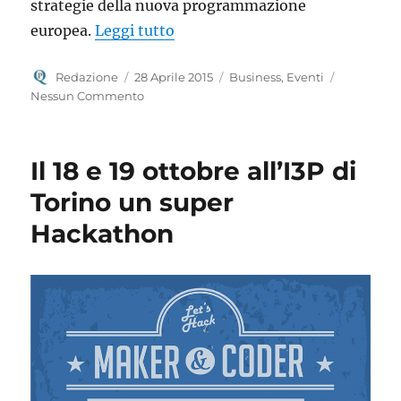
strategie della nuova programmazione
“Dal 29 al 30 aprile al Lingotto
europea.
Leggi tutto
Autore
Pubblicato
Categorie
Redazione
28 Aprile 2015
Business
,
Eventi
il
Nessun Commento
Il 18 e 19 ottobre all’I3P di
Torino un super
Hackathon