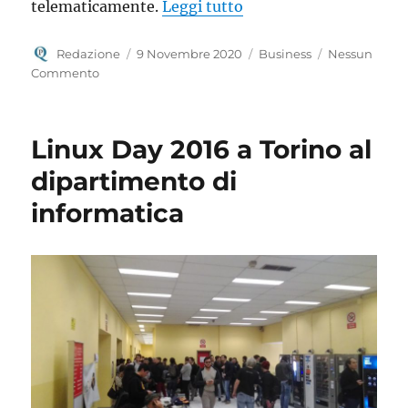
“La Camera di Commercio
telematicamente.
Leggi tutto
Autore
Pubblicato
Categorie
Redazione
9 Novembre 2020
Business
Nessun
il
Commento
Linux Day 2016 a Torino al
dipartimento di
informatica