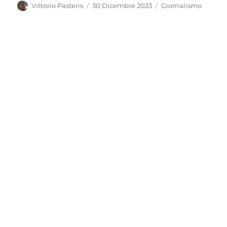
Autore
Pubblicato
Categorie
Vittorio Pasteris
30 Dicembre 2023
Giornalismo
il