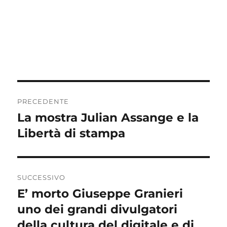
Navigazione
PRECEDENTE
articoli
La mostra Julian Assange e la
Articolo
precedente:
Libertà di stampa
SUCCESSIVO
E’ morto Giuseppe Granieri
Articolo
successivo:
uno dei grandi divulgatori
della cultura del digitale e di