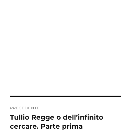
Navigazione
PRECEDENTE
articoli
Tullio Regge o dell’infinito
Articolo
precedente:
cercare. Parte prima