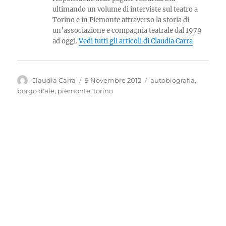
ultimando un volume di interviste sul teatro a
Torino e in Piemonte attraverso la storia di
un’associazione e compagnia teatrale dal 1979
ad oggi.
Vedi tutti gli articoli di Claudia Carra
Autore
Pubblicato
Tag
Claudia Carra
9 Novembre 2012
autobiografia
,
il
borgo d'ale
,
piemonte
,
torino