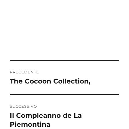
Navigazione
PRECEDENTE
articoli
The Cocoon Collection,
Articolo
precedente:
SUCCESSIVO
Il Compleanno de La
Articolo
successivo:
Piemontina