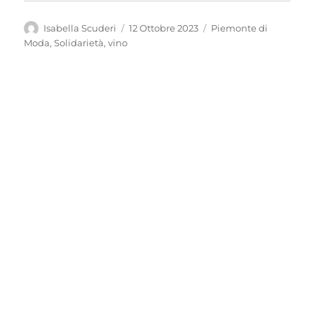
Autore
Pubblicato
Categorie
Isabella Scuderi
12 Ottobre 2023
Piemonte di
il
Moda
,
Solidarietà
,
vino