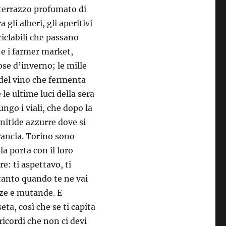
 terrazzo profumato di
gli alberi, gli aperitivi
 ciclabili che passano
i e i farmer market,
ose d’inverno; le mille
e del vino che fermenta
 le ultime luci della sera
ungo i viali, che dopo la
 nitide azzurre dove si
Francia. Torino sono
a porta con il loro
re: ti aspettavo, ti
tanto quando te ne vai
alze e mutande. E
eta, così che se ti capita
 ricordi che non ci devi