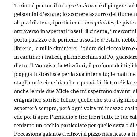
Torino é per me il mio
porto sicuro
; é dipingere sul
gelsomini d’estate; lo scorrere azzurro del fiume tra 
al quadrilatero, i portici con i
bouquinistes
, le piste
attraverso inaspettati roseti; il cinema, i mercatin
porta palazzo e le periferie assolate d’estate nebbi
librerie, le mille ciminiere; l’odore del cioccolato 
in cantina; i tralicci, gli imbarchini sul Po, guardare
dietro il Monviso da Mirafiori; il profumo dei tigli l
pioggia ti stordisce per la sua intensità; le mattine
stagliano le cime bianche e pensi: lá dietro c’è la 
anche le mie due Micie che mi aspettano davanti all
enigmatico sorriso felino, quello che sta a significa
aspetterò sempre, però ogni volta mi incazzo così 
che poi ti apro l’armadio e tiro fuori tutte le tue c
teniamo un occhio particolare per quelle sexy o di s
l’occasione galante ti ritrovi il pizzo masticato e ti