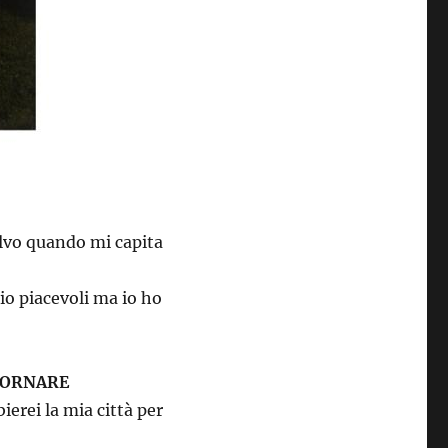
olvo quando mi capita
io piacevoli ma io ho
 TORNARE
erei la mia città per