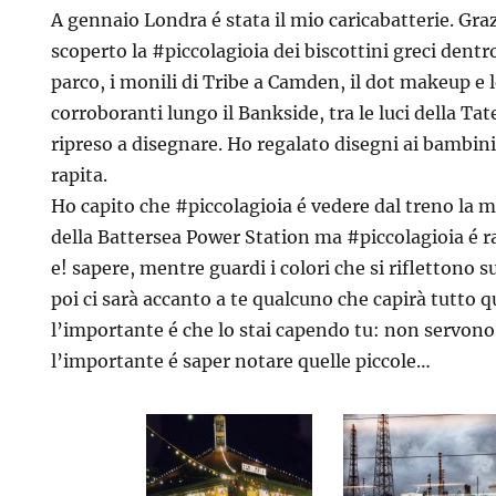
A gennaio Londra é stata il mio caricabatterie. Gra
scoperto la #piccolagioia dei biscottini greci dentro 
parco, i monili di Tribe a Camden, il dot makeup e 
corroboranti lungo il Bankside, tra le luci della Tat
ripreso a disegnare. Ho regalato disegni ai bambi
rapita.
Ho capito che #piccolagioia é vedere dal treno la 
della Battersea Power Station ma #piccolagioia é ra
e! sapere, mentre guardi i colori che si riflettono 
poi ci sarà accanto a te qualcuno che capirà tutto q
l’importante é che lo stai capendo tu: non servono
l’importante é saper notare quelle piccole…