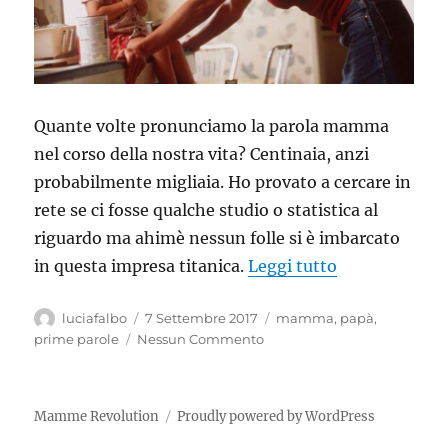
Quante volte pronunciamo la parola mamma
nel corso della nostra vita? Centinaia, anzi
probabilmente migliaia. Ho provato a cercare in
rete se ci fosse qualche studio o statistica al
riguardo ma ahimè nessun folle si è imbarcato
“La parola 
in questa impresa titanica.
Leggi tutto
Autore
Pubblicato
Tag
luciafalbo
7 Settembre 2017
mamma
,
papà
,
il
prime parole
Nessun Commento
Mamme Revolution
Proudly powered by WordPress