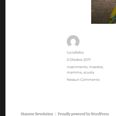
Autore
luciafalbo
Pubblicato
3 Ottobre 2017
il
Tag
inserimento
,
maestra
,
mamma
,
scuola
Nessun Commento
Mamme Revolution
Proudly powered by WordPress