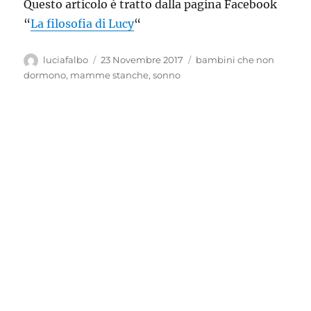
Questo articolo è tratto dalla pagina Facebook
“
La filosofia di Lucy
“
Autore
Pubblicato
Tag
luciafalbo
23 Novembre 2017
bambini che non
il
dormono
,
mamme stanche
,
sonno