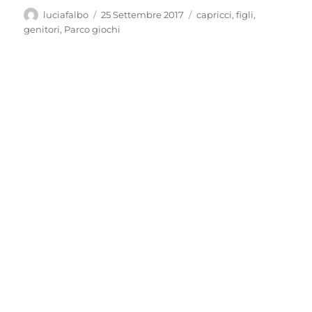
Autore
Pubblicato
Tag
luciafalbo
25 Settembre 2017
capricci
,
figli
,
il
genitori
,
Parco giochi