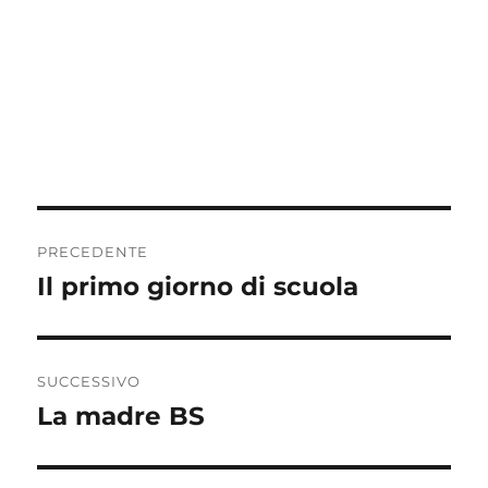
Navigazione
PRECEDENTE
articoli
Il primo giorno di scuola
Articolo
precedente:
SUCCESSIVO
La madre BS
Articolo
successivo: