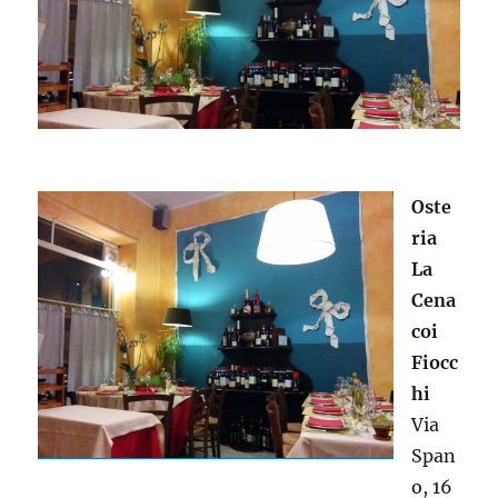
Oste
ria
La
Cena
coi
Fiocc
hi
Via
Span
o, 16