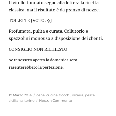
Il vitello tonnato segue alla lettera la ricetta
classica, ma il risultato è da pranzo di nozze.
TOILETTE [VOTO: 9]
Profumata, pulita e curata. Collutorio e
spazzolini monouso a disposizione dei clienti.
CONSIGLIO NON RICHIESTO
Se tenessero aperto la domenica sera,
rasenterebbero la perfezione.
Pubblicato
Tag
19 Marzo 2014
cena
,
cucina
,
fiocchi
,
osteria
,
pesce
,
il
siciliana
,
torino
Nessun Commento