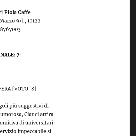
i Piola Caffe
 Marzo 9/b, 10122
8 8767003
INALE: 7+
ERA [VOTO: 8]
oli più suggestivi di
rumorosa, Cianci attira
 comitiva di universitari
servizio impeccabile si