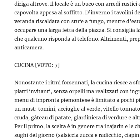
diriga altrove. Il locale è un buco con arredi rusti
capovolta appesa al soffitto. D’inverno i tavolini 
veranda riscaldata con stufe a fungo, mentre d’esta
occupare una larga fetta della piazza. Si consiglia
che qualcuno risponda al telefono. Altrimenti, pre
anticamera.
CUCINA [VOTO: 7]
Nonostante i ritmi forsennati, la cucina riesce a s
piatti invitanti, senza orpelli ma realizzati con ingr
menu di impronta piemontese è limitato a pochi pia
un must: tomini, acciughe al verde, vitello tonnato
cruda, gâteau di patate, giardiniera di verdure e alt
Per il primo, la scelta è in genere tra i tajarin e le 
sughi del giorno (salsiccia zucca e radicchio, ciapi