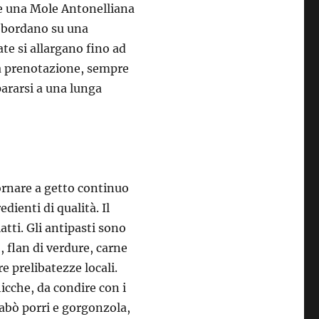
ci e una Mole Antonelliana
debordano su una
te si allargano fino ad
 la prenotazione, sempre
pararsi a una lunga
fornare a getto continuo
edienti di qualità. Il
tti. Gli antipasti sono
, flan di verdure, carne
re prelibatezze locali.
chicche, da condire con i
nabò porri e gorgonzola,