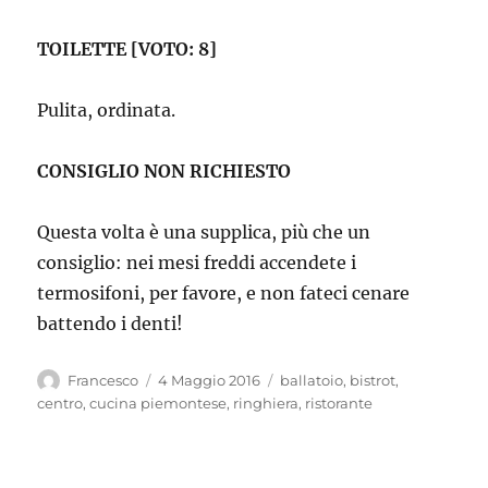
TOILETTE [VOTO: 8]
Pulita, ordinata.
CONSIGLIO NON RICHIESTO
Questa volta è una supplica, più che un
consiglio: nei mesi freddi accendete i
termosifoni, per favore, e non fateci cenare
battendo i denti!
Autore
Pubblicato
Tag
Francesco
4 Maggio 2016
ballatoio
,
bistrot
,
il
centro
,
cucina piemontese
,
ringhiera
,
ristorante