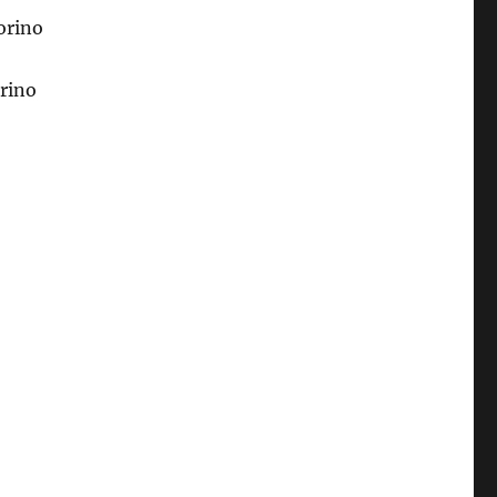
orino
rino