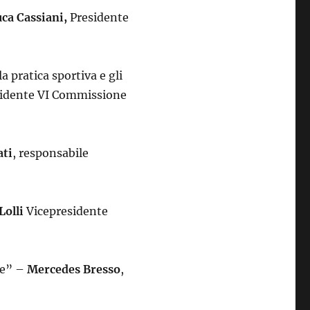
uca Cassiani,
Presidente
a pratica sportiva e gli
sidente VI Commissione
ati
, responsabile
Lolli
Vicepresidente
ide” –
Mercedes Bresso
,