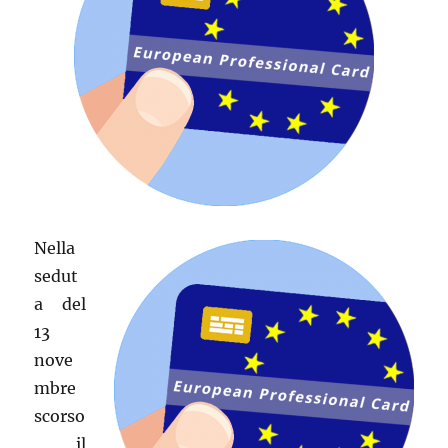
Nella
sedut
a del
13
nove
mbre
scorso
, il