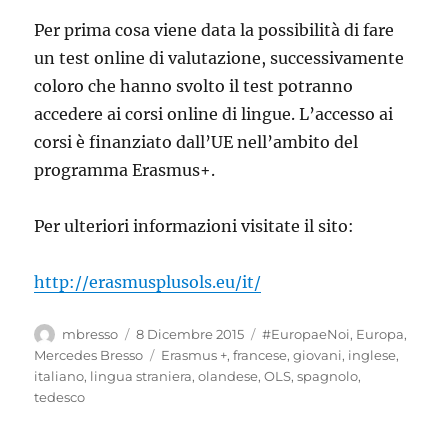
Per prima cosa viene data la possibilità di fare
un test online di valutazione, successivamente
coloro che hanno svolto il test potranno
accedere ai corsi online di lingue. L’accesso ai
corsi è finanziato dall’UE nell’ambito del
programma Erasmus+.
Per ulteriori informazioni visitate il sito:
http://erasmusplusols.eu/it/
Autore
Pubblicato
Categorie
mbresso
8 Dicembre 2015
#EuropaeNoi
,
Europa
,
il
Tag
Mercedes Bresso
Erasmus +
,
francese
,
giovani
,
inglese
,
italiano
,
lingua straniera
,
olandese
,
OLS
,
spagnolo
,
tedesco