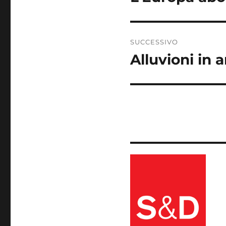
precedente:
SUCCESSIVO
Alluvioni in 
Articolo
successivo: