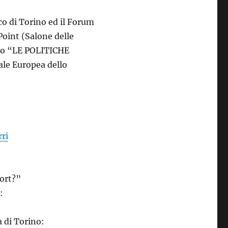
ico di Torino ed il Forum
Point (Salone delle
lico “LE POLITICHE
le Europea dello
rri
port?”
:
 di Torino: