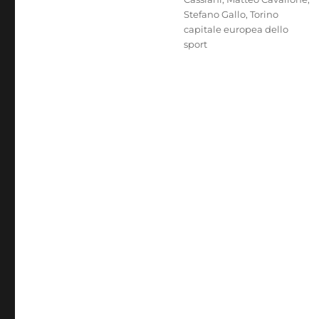
Stefano Gallo
,
Torino
capitale europea dello
sport