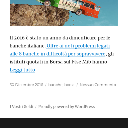
Il 2016 è stato un anno da dimenticare per le
banche italiane.
Oltre ai noti problemi legati
alle 8 banche in difficoltà per sopravvivere
, gli
istituti quotati in Borsa sul Ftse Mib hanno
“Le banche italiane in Borsa hanno brucia
Leggi tutto
Pubblicato
Tag
30 Dicembre 2016
banche
,
borsa
Nessun Commento
il
I Vostri Soldi
Proudly powered by WordPress