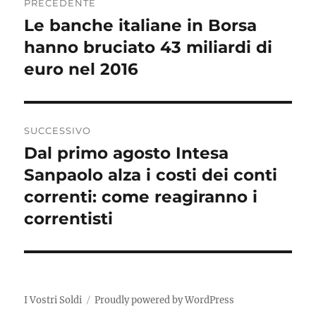
PRECEDENTE
articoli
Le banche italiane in Borsa
Articolo
precedente:
hanno bruciato 43 miliardi di
euro nel 2016
SUCCESSIVO
Dal primo agosto Intesa
Articolo
successivo:
Sanpaolo alza i costi dei conti
correnti: come reagiranno i
correntisti
I Vostri Soldi
Proudly powered by WordPress