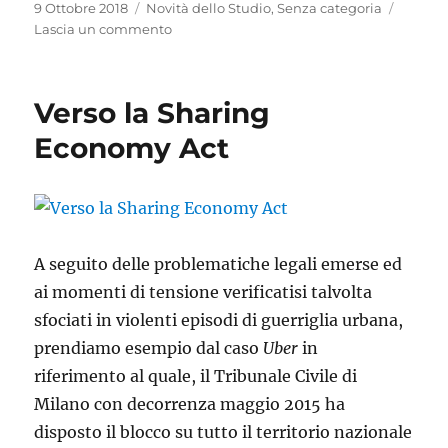
Pubblicato
Categorie
9 Ottobre 2018
Novità dello Studio
,
Senza categoria
il
su
Lascia un commento
Rieccoci
Verso la Sharing
Economy Act
A seguito delle problematiche legali emerse ed
ai momenti di tensione verificatisi talvolta
sfociati in violenti episodi di guerriglia urbana,
pren­diamo esempio dal caso
Uber
in
riferimento al quale, il Tribunale Civile di
Milano con decorrenza maggio 2015 ha
disposto il blocco su tutto il territo­rio nazionale