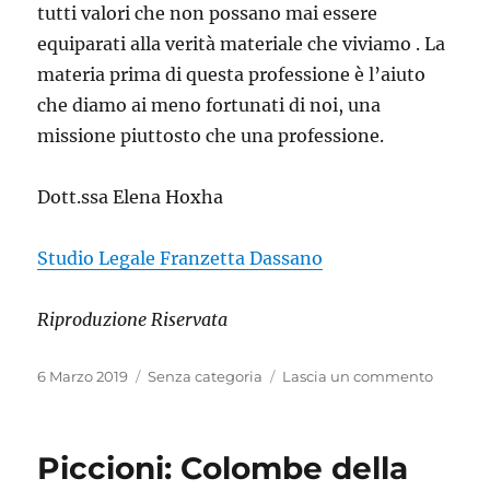
tutti valori che non possano mai essere
equiparati alla verità materiale che viviamo . La
materia prima di questa professione è l’aiuto
che diamo ai meno fortunati di noi, una
missione piuttosto che una professione.
Dott.ssa Elena Hoxha
Studio Legale Franzetta Dassano
Riproduzione Riservata
Pubblicato
Categorie
su
6 Marzo 2019
Senza categoria
Lascia un commento
il
La
Profess
Forense
Piccioni: Colombe della