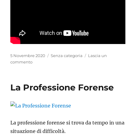
Pubblicato
Categorie
5 Novembre 2020
Senza categoria
Lascia un
il
su
commento
istituzione
rubrica
“Pills
La Professione Forense
Of
Law”
(
pillole
di
diritto)
La professione forense si trova da tempo in una
situazione di difficoltà.