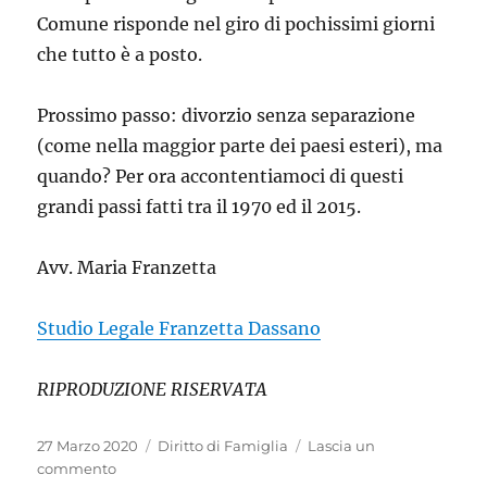
Comune risponde nel giro di pochissimi giorni
che tutto è a posto.
Prossimo passo: divorzio senza separazione
(come nella maggior parte dei paesi esteri), ma
quando? Per ora accontentiamoci di questi
grandi passi fatti tra il 1970 ed il 2015.
Avv. Maria Franzetta
Studio Legale Franzetta Dassano
RIPRODUZIONE RISERVATA
Pubblicato
Categorie
27 Marzo 2020
Diritto di Famiglia
Lascia un
il
su
commento