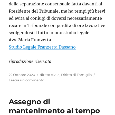
della separazione consensuale fatta davanti al
Presidente del Tribunale, ma ha tempi più brevi
ed evita ai coniugi di doversi necessariamente
recare in Tribunale con perdita di ore lavorative
svolgendosi il tutto in uno studio legale.
Avv. Maria Franzetta
Studio Legale Franzetta Dassano
riproduzione riservata
Pubblicato
Categorie
22 Ottobre 2020
diritto civile
,
Diritto di Famiglia
il
su
Lascia un commento
NEGOZIAZIONE
ASSISTITA
–
Assegno di
COME
SEPARARSI
mantenimento al tempo
IN