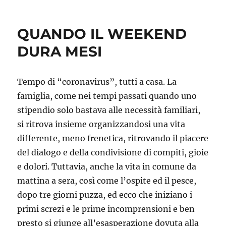
Assegno
di
mantenimento
QUANDO IL WEEKEND
al
tempo
DURA MESI
del
coronavirus
Tempo di “coronavirus”, tutti a casa. La
famiglia, come nei tempi passati quando uno
stipendio solo bastava alle necessità familiari,
si ritrova insieme organizzandosi una vita
differente, meno frenetica, ritrovando il piacere
del dialogo e della condivisione di compiti, gioie
e dolori. Tuttavia, anche la vita in comune da
mattina a sera, così come l’ospite ed il pesce,
dopo tre giorni puzza, ed ecco che iniziano i
primi screzi e le prime incomprensioni e ben
presto si giunge all’esasperazione dovuta alla