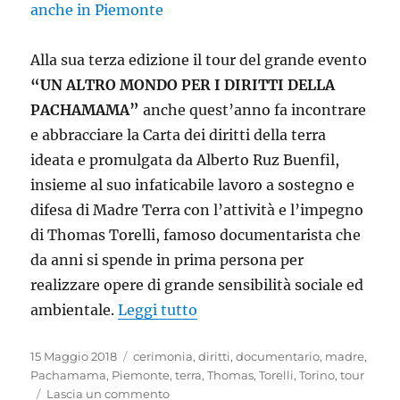
Alla sua terza edizione il tour del grande evento
“UN ALTRO MONDO PER I DIRITTI DELLA
PACHAMAMA”
anche quest’anno fa incontrare
e abbracciare la Carta dei diritti della terra
ideata e promulgata da Alberto Ruz Buenfil,
insieme al suo infaticabile lavoro a sostegno e
difesa di Madre Terra con l’attività e l’impegno
di Thomas Torelli, famoso documentarista che
da anni si spende in prima persona per
realizzare opere di grande sensibilità sociale ed
“Pachamama e il nuovo tour
ambientale.
Leggi tutto
Pubblicato
Tag
15 Maggio 2018
cerimonia
,
diritti
,
documentario
,
madre
,
il
Pachamama
,
Piemonte
,
terra
,
Thomas
,
Torelli
,
Torino
,
tour
su
Lascia un commento