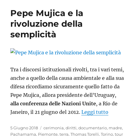
Consiglio
dei
Pepe Mujica e la
Guardiani
della
rivoluzione della
terra
semplicità
Tra i discorsi istituzionali rivolti, tra i vari temi,
anche a quello della causa ambientale e alla sua
difesa ricordiamo sicuramente quello fatto da
Pepe Mujica, allora presidente dell’Uruguay,
alla conferenza delle Nazioni Unite
, a Rio de
“Pepe Mujic
Janeiro, il 21 giugno del 2012.
Leggi tutto
Pubblicato
Tag
5 Giugno 2018
cerimonia
,
diritti
,
documentario
,
madre
,
il
Pachamama
,
Piemonte
,
terra
,
Thomas Torelli
,
Torino
,
tour