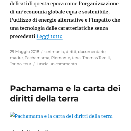
delicati di questa epoca come
l’organizzazione
di un’economia globale equa e sostenibile,
l’utilizzo di energie alternative e l’impatto che
una tecnologia dalle caratteristiche senza
“Jeremy Rifkin e il suo pensi
precedenti
Leggi tutto
Pubblicato
Tag
29 Maggio 2018
cerimonia
,
diritti
,
documentario
,
il
madre
,
Pachamama
,
Piemonte
,
terra
,
Thomas Torelli
,
su
Torino
,
tour
Lascia un commento
Jeremy
Rifkin
e
Pachamama e la carta dei
il
suo
diritti della terra
pensiero
su
economia,
nuove
tecnologie