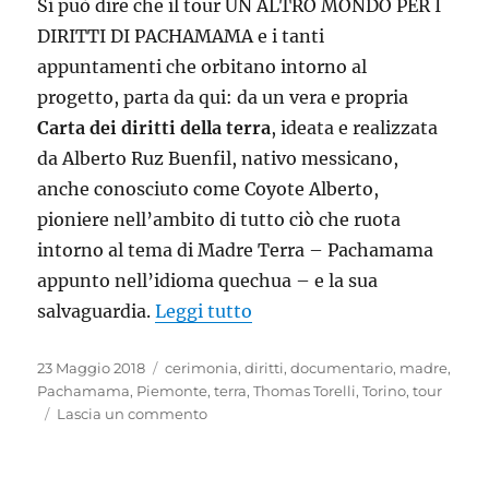
e
Si può dire che il tour UN ALTRO MONDO PER I
pericoli
DIRITTI DI PACHAMAMA e i tanti
climatici
appuntamenti che orbitano intorno al
progetto, parta da qui: da un vera e propria
Carta dei diritti della terra
, ideata e realizzata
da Alberto Ruz Buenfil, nativo messicano,
anche conosciuto come Coyote Alberto,
pioniere nell’ambito di tutto ciò che ruota
intorno al tema di Madre Terra – Pachamama
appunto nell’idioma quechua – e la sua
“Pachamama e la carta dei di
salvaguardia.
Leggi tutto
Pubblicato
Tag
23 Maggio 2018
cerimonia
,
diritti
,
documentario
,
madre
,
il
Pachamama
,
Piemonte
,
terra
,
Thomas Torelli
,
Torino
,
tour
su
Lascia un commento
Pachamama
e
la