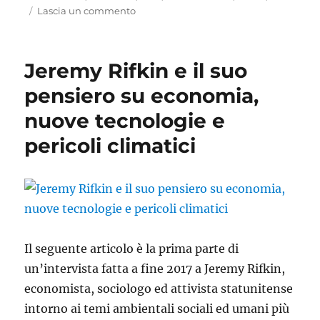
su
Lascia un commento
Pepe
Mujica
e
Jeremy Rifkin e il suo
la
rivoluzione
pensiero su economia,
della
nuove tecnologie e
semplicità
pericoli climatici
Il seguente articolo è la prima parte di
un’intervista fatta a fine 2017 a Jeremy Rifkin,
economista, sociologo ed attivista statunitense
intorno ai temi ambientali sociali ed umani più