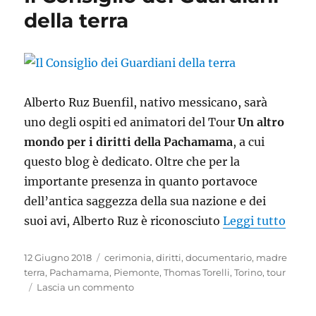
suoi
della terra
frutti
Alberto Ruz Buenfil, nativo messicano, sarà
uno degli ospiti ed animatori del Tour
Un altro
mondo per i diritti della Pachamama
, a cui
questo blog è dedicato. Oltre che per la
importante presenza in quanto portavoce
dell’antica saggezza della sua nazione e dei
“Il C
suoi avi, Alberto Ruz è riconosciuto
Leggi tutto
Pubblicato
Tag
12 Giugno 2018
cerimonia
,
diritti
,
documentario
,
madre
il
terra
,
Pachamama
,
Piemonte
,
Thomas Torelli
,
Torino
,
tour
su
Lascia un commento
Il