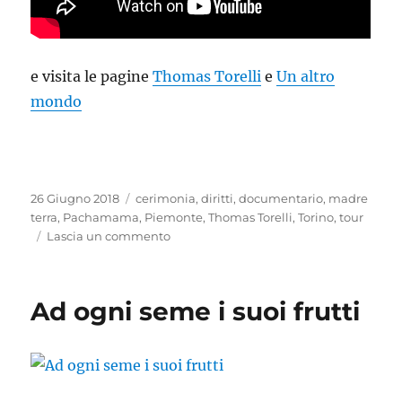
e visita le pagine
Thomas Torelli
e
Un altro
mondo
Pubblicato
Tag
26 Giugno 2018
cerimonia
,
diritti
,
documentario
,
madre
il
terra
,
Pachamama
,
Piemonte
,
Thomas Torelli
,
Torino
,
tour
su
Lascia un commento
La
strada
per
Ad ogni seme i suoi frutti
un
altro
mondo