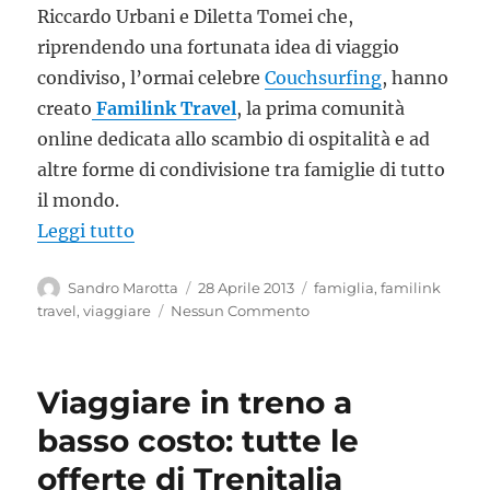
Riccardo Urbani e Diletta Tomei che,
riprendendo una fortunata idea di viaggio
condiviso, l’ormai celebre
Couchsurfing
, hanno
creato
Familink Travel
, la prima comunità
online dedicata allo scambio di ospitalità e ad
altre forme di condivisione tra famiglie di tutto
il mondo.
“Familink Travel, il nuovo modo di viaggi
Leggi tutto
Autore
Pubblicato
Tag
Sandro Marotta
28 Aprile 2013
famiglia
,
familink
il
travel
,
viaggiare
Nessun Commento
Viaggiare in treno a
basso costo: tutte le
offerte di Trenitalia