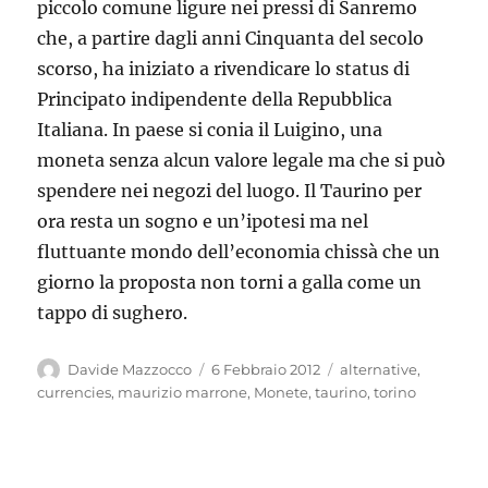
piccolo comune ligure nei pressi di Sanremo
che, a partire dagli anni Cinquanta del secolo
scorso, ha iniziato a rivendicare lo status di
Principato indipendente della Repubblica
Italiana. In paese si conia il Luigino, una
moneta senza alcun valore legale ma che si può
spendere nei negozi del luogo. Il Taurino per
ora resta un sogno e un’ipotesi ma nel
fluttuante mondo dell’economia chissà che un
giorno la proposta non torni a galla come un
tappo di sughero.
Autore
Pubblicato
Tag
Davide Mazzocco
6 Febbraio 2012
alternative
,
il
currencies
,
maurizio marrone
,
Monete
,
taurino
,
torino