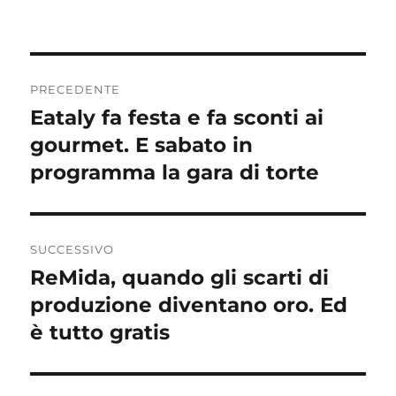
Navigazione
PRECEDENTE
articoli
Eataly fa festa e fa sconti ai
Articolo
precedente:
gourmet. E sabato in
programma la gara di torte
SUCCESSIVO
ReMida, quando gli scarti di
Articolo
successivo:
produzione diventano oro. Ed
è tutto gratis