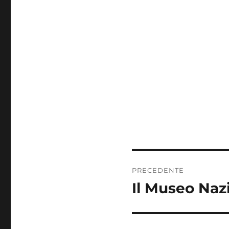
Navigazione
PRECEDENTE
articoli
Il Museo Naz
Articolo
precedente: