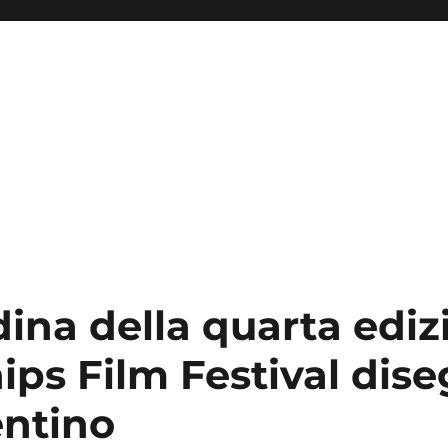
ina della quarta ediz
ips Film Festival dis
entino