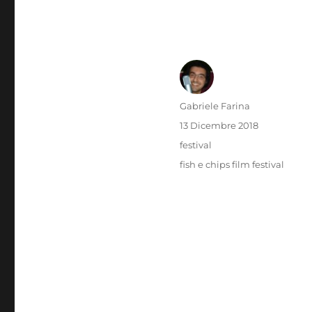
Autore
Gabriele Farina
Pubblicato
13 Dicembre 2018
il
Categorie
festival
Tag
fish e chips film festival