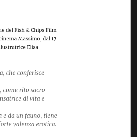
one del Fish & Chips Film
l cinema Massimo, dal 17
llustratrice Elisa
na, che conferisce
, come rito sacro
satrice di vita e
a e da un fauno, tiene
forte valenza erotica.