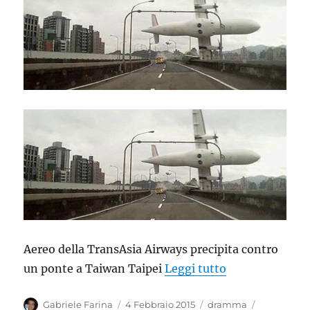
Aereo della TransAsia Airways precipita contro
“Aereo della T
un ponte a Taiwan Taipei
Leggi tutto
Autore
Pubblicato
Categorie
Tag
Gabriele Farina
4 Febbraio 2015
dramma