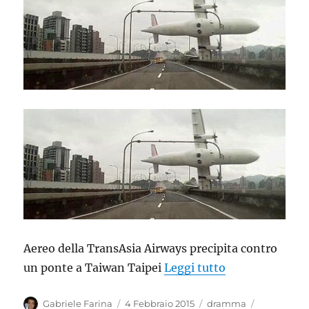
Aereo della TransAsia Airways precipita contro
“Aereo della T
un ponte a Taiwan Taipei
Leggi tutto
Autore
Pubblicato
Categorie
Tag
Gabriele Farina
4 Febbraio 2015
dramma