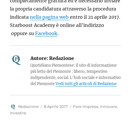
completamente gratuita ed è necessario inviare
la propria candidatura attraverso la procedura
indicata
nella pagina web
entro il 21 aprile 2017.
Starboost Academy è online all’indirizzo
oppure su
Facebook
.
Autore:
Redazione
Quotidiano Piemontese: il sito di informazione
più letto del Piemonte : libero, tempestivo
indipendente, social. L'hub sociale e informativo
del Piemonte
Vedi tutti gli articoli di Redazione
Autore
Pubblicato
Categorie
Redazione
8 Aprile 2017
Fare Impresa
,
Innovare
,
il
Investire