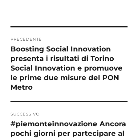
Navigazione
PRECEDENTE
articoli
Boosting Social Innovation
Articolo
precedente:
presenta i risultati di Torino
Social Innovation e promuove
le prime due misure del PON
Metro
SUCCESSIVO
#piemonteinnovazione Ancora
Articolo
successivo:
pochi giorni per partecipare al