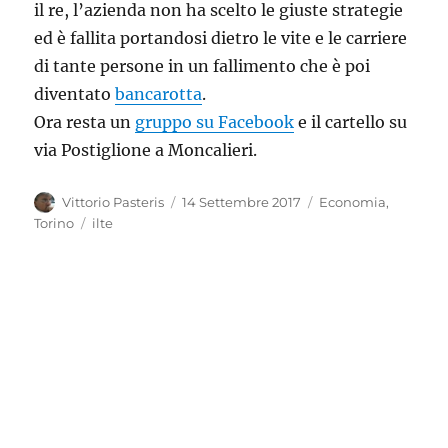
il re, l’azienda non ha scelto le giuste strategie
ed è fallita portandosi dietro le vite e le carriere
di tante persone in un fallimento che è poi
diventato
bancarotta
.
Ora resta un
gruppo su Facebook
e il cartello su
via Postiglione a Moncalieri.
Autore
Pubblicato
Categorie
Vittorio Pasteris
14 Settembre 2017
Economia
,
il
Tag
Torino
ilte