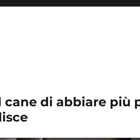
i
 cane di abbiare più 
disce