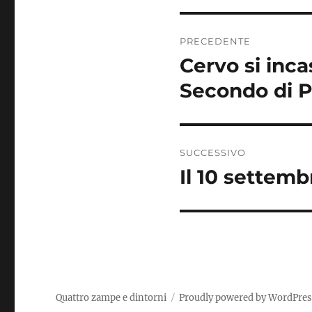
Navigazione
PRECEDENTE
articoli
Cervo si inca
Articolo
precedente:
Secondo di Pi
SUCCESSIVO
Il 10 settemb
Articolo
successivo:
Quattro zampe e dintorni
Proudly powered by WordPre