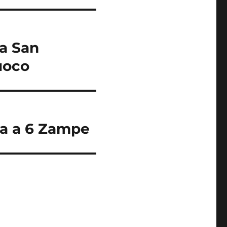
 a San
fuoco
zia a 6 Zampe