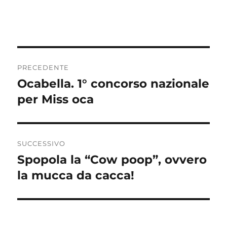
Navigazione
PRECEDENTE
articoli
Ocabella. 1° concorso nazionale
Articolo
precedente:
per Miss oca
SUCCESSIVO
Spopola la “Cow poop”, ovvero
Articolo
successivo:
la mucca da cacca!