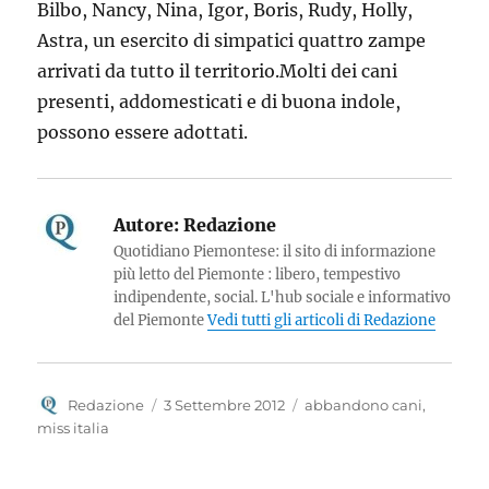
Bilbo, Nancy, Nina, Igor, Boris, Rudy, Holly,
Astra, un esercito di simpatici quattro zampe
arrivati da tutto il territorio.
Molti dei cani
presenti, addomesticati e di buona indole,
possono essere adottati.
Autore:
Redazione
Quotidiano Piemontese: il sito di informazione
più letto del Piemonte : libero, tempestivo
indipendente, social. L'hub sociale e informativo
del Piemonte
Vedi tutti gli articoli di Redazione
Autore
Pubblicato
Tag
Redazione
3 Settembre 2012
abbandono cani
,
il
miss italia