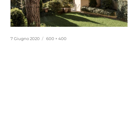
Pubblicato
Dimensione
7 Giugno 2020
600 × 400
il
reale