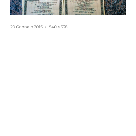
Pubblicato
Dimensione
20 Gennaio 2016
540 × 338
il
reale