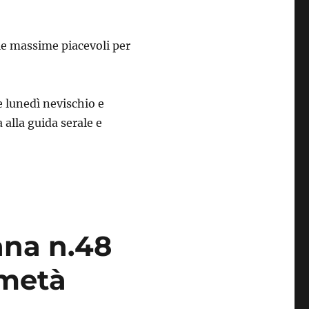
le massime piacevoli per
e lunedì nevischio e
alla guida serale e
ana n.48
 metà