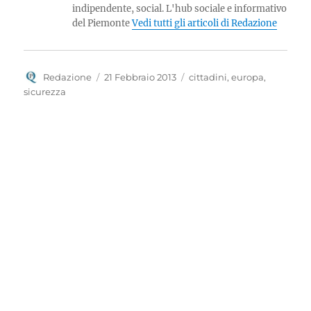
indipendente, social. L'hub sociale e informativo
del Piemonte
Vedi tutti gli articoli di Redazione
Autore
Pubblicato
Tag
Redazione
21 Febbraio 2013
cittadini
,
europa
,
il
sicurezza