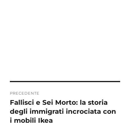
Navigazione
PRECEDENTE
articoli
Fallisci e Sei Morto: la storia
Articolo
precedente:
degli immigrati incrociata con
i mobili Ikea