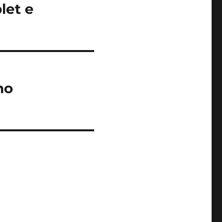
let e
no