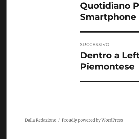
articoli
Quotidiano P
Articolo
precedente:
Smartphone 
SUCCESSIVO
Dentro a Left
Articolo
successivo:
Piemontese
Dalla Redazione
Proudly powered by WordPress