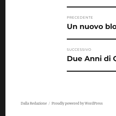
Navigazione
PRECEDENTE
articoli
Un nuovo blo
Articolo
precedente:
SUCCESSIVO
Due Anni di 
Articolo
successivo:
Dalla Redazione
Proudly powered by WordPress