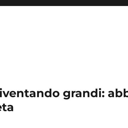
iventando grandi: a
eta