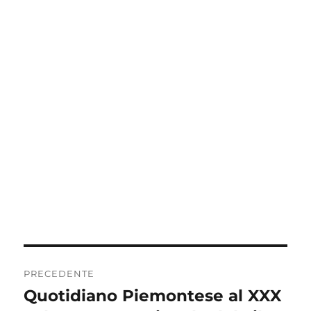
Navigazione
PRECEDENTE
articoli
Quotidiano Piemontese al XXX
Articolo