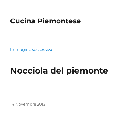
Cucina Piemontese
Immagine successiva
Nocciola del piemonte
Pubblicato
14 Novembre 2012
il