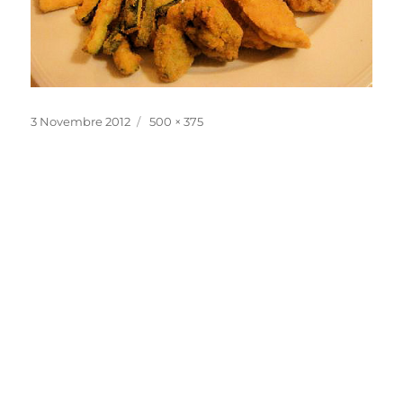
Pubblicato
Dimensione
3 Novembre 2012
500 × 375
il
reale