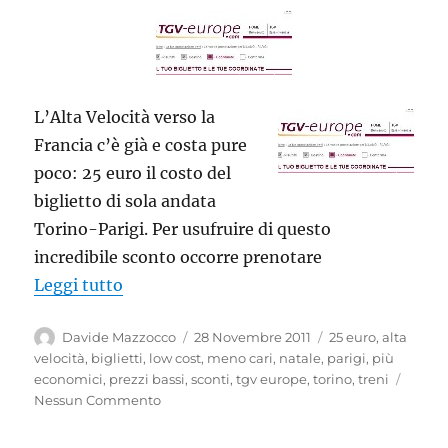
L’Alta Velocità verso la
Francia c’è già e costa pure
poco: 25 euro il costo del
biglietto di sola andata
Torino-Parigi. Per usufruire di questo
incredibile sconto occorre prenotare
“Alta Velocità a basso costo: Torino-Pari
Leggi tutto
Autore
Pubblicato
Tag
Davide Mazzocco
28 Novembre 2011
25 euro
,
alta
il
velocità
,
biglietti
,
low cost
,
meno cari
,
natale
,
parigi
,
più
economici
,
prezzi bassi
,
sconti
,
tgv europe
,
torino
,
treni
Nessun Commento